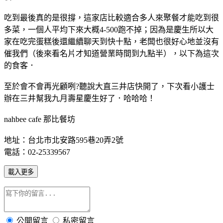
吃到最後真的是很撐，這家店比較適合多人來聚餐才能吃到很
多菜，一個人平均下來大概4-500跑不掉；因為是慶生所以大
家在吃完蛋糕後還繼續聊天到快十點，老闆也很好心地並沒有
催我們（後來看名片才知道營業時間到九點半），以下為這次
的食客．
至於會不會再光顧咧?聽說大直三井店快開了，下次看小護士
辦在三井幫我九月壽星慶生好了．哈哈哈！
nahbee cafe 那比餐坊
地址：台北市北安路595巷20弄2號
電話：02-25339567
載入更多
公開留言
私密留言