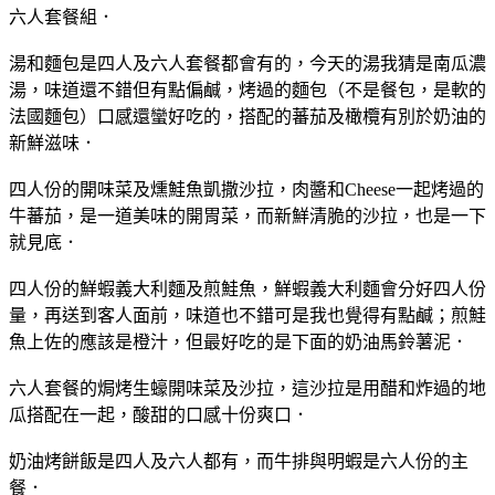
六人套餐組．
湯和麵包是四人及六人套餐都會有的，今天的湯我猜是南瓜濃
湯，味道還不錯但有點偏鹹，烤過的麵包（不是餐包，是軟的
法國麵包）口感還蠻好吃的，搭配的蕃茄及橄欖有別於奶油的
新鮮滋味．
四人份的開味菜及燻鮭魚凱撒沙拉，肉醬和Cheese一起烤過的
牛蕃茄，是一道美味的開胃菜，而新鮮清脆的沙拉，也是一下
就見底．
四人份的鮮蝦義大利麵及煎鮭魚，鮮蝦義大利麵會分好四人份
量，再送到客人面前，味道也不錯可是我也覺得有點鹹；煎鮭
魚上佐的應該是橙汁，但最好吃的是下面的奶油馬鈴薯泥．
六人套餐的焗烤生蠔開味菜及沙拉，這沙拉是用醋和炸過的地
瓜搭配在一起，酸甜的口感十份爽口．
奶油烤餅飯是四人及六人都有，而牛排與明蝦是六人份的主
餐．