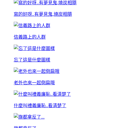
寫的好呀..有夢見鬼,燒炭相隨
信義路上的人群
忘了這是什麼圖樣
老外也來一起倒扁哦
什麼叫禮義廉恥..看清楚了