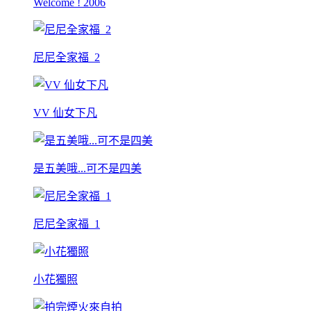
Welcome ! 2006
尼尼全家福_2
VV 仙女下凡
是五美哦...可不是四美
尼尼全家福_1
小花獨照