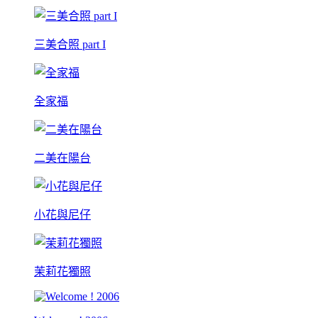
三美合照 part I
全家福
二美在陽台
小花與尼仔
茉莉花獨照