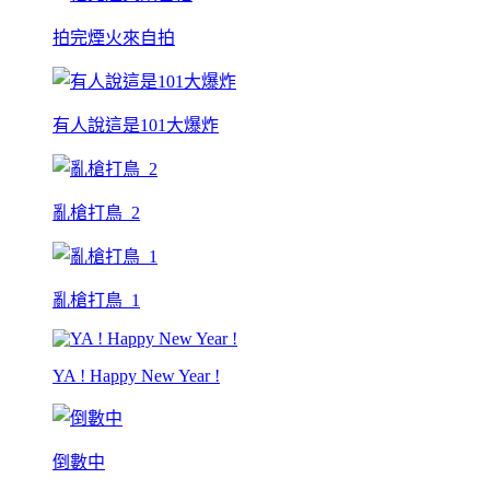
拍完煙火來自拍
有人說這是101大爆炸
亂槍打鳥_2
亂槍打鳥_1
YA ! Happy New Year !
倒數中